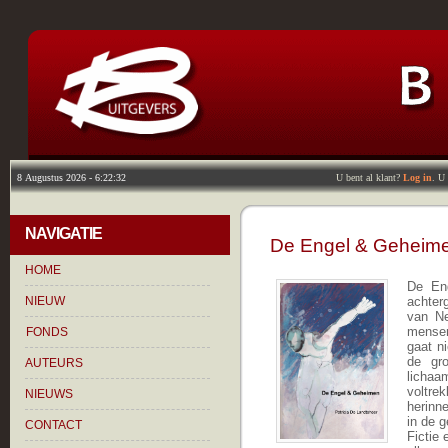
U bent al klant?
Log in
. U
NAVIGATIE
De Engel & Geheim
HOME
De En
NIEUW
achter
van Ne
mensen
FONDS
gaat n
de gro
AUTEURS
licha
voltr
NIEUWS
herinn
in de 
CONTACT
Fictie 