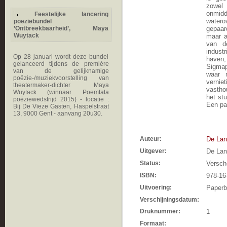
zowel
onmid
Feestelijke lancering
watero
poëziebundel
’Ontbreekbaarheid’, Maya
gepaar
Wuytack
maar a
van d
indust
Op 28 januari wordt deze bundel
haven,
gelanceerd tijdens de première
Sigmap
van de gelijknamige
waar n
poëzie-/muziekvoorstelling van
verniet
theatermaker-dichter Maya
vastho
Wuytack (winnaar Poemtata
het st
poëziewedstrijd 2015) - locatie :
Een par
Bij De Vieze Gasten, Haspelstraat
13, 9000 Gent - aanvang 20u30.
Auteur:
De Lan
Uitgever:
De Lan
Status:
Versch
ISBN:
978-16
Uitvoering:
Paper
Verschijningsdatum:
Druknummer:
1
Formaat: