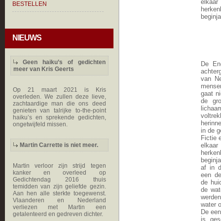
elkaa
BESTELLEN
herke
beginja
NIEUWS
Geen haiku’s of gedichten
De En
meer van Kris Geerts
achter
van Ne
mensen
Op 21 maart 2021 is Kris
gaat n
overleden. We zullen deze lieve,
de gro
zachtaardige man die ons deed
licha
genieten van talrijke to-the-point
voltr
haiku’s en sprekende gedichten,
herinn
ongetwijfeld missen.
in de 
Fictie 
Martin Carrette is niet meer.
elkaa
herke
beginj
Martin verloor zijn strijd tegen
af in 
kanker en overleed op
een de
Gedichtendag 2016 thuis
de hui
temidden van zijn geliefde gezin.
de wat
Aan hen alle sterkte toegewenst.
werden
Vlaanderen en Nederland
water 
verliezen met Martin een
De eenv
getalenteerd en gedreven dichter.
is ges