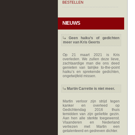
BESTELLEN
NIEUWS
Geen haiku’s of gedichten
meer van Kris Geerts
Op 21 maart 2021 is Kris
overleden. We zullen deze lieve,
zachtaardige man die ons deed
genieten van talrijke to-the-point
haiku’s en sprekende gedichten,
ongetwijfeld missen.
Martin Carrette is niet meer.
Martin verloor zijn strijd tegen
kanker en overleed op
Gedichtendag 2016 thuis
temidden van zijn geliefde gezin.
Aan hen alle sterkte toegewenst.
Vlaanderen en Nederland
verliezen met Martin een
getalenteerd en gedreven dichter.