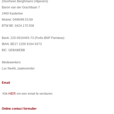
(Voorheen Berghmans Uitgevers)
Baron van der Grachtlaan 7
2460 Kasterlee
Mobiel: 0486/99.53.69
BTW BE: 0424.170.508
Bank: 220-0916493-73 (Fortis BNP Parisbas)
IBAN: BE27 2200 9164 9373
BIC: GEBABEBB
Medewerkers
Luc Neefs, zaakvoerder
Email
Klik
HIER
om een email te versturen.
Online contact formulier