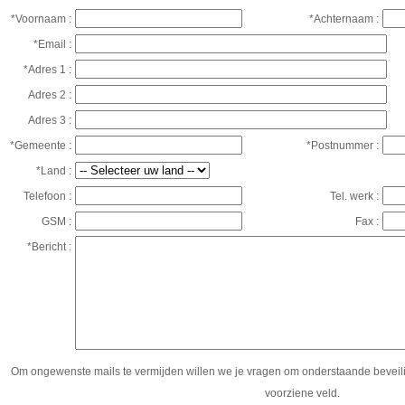
*Voornaam :
*Achternaam :
*Email :
*Adres 1 :
Adres 2 :
Adres 3 :
*Gemeente :
*Postnummer :
*Land :
Telefoon :
Tel. werk :
GSM :
Fax :
*Bericht :
Om ongewenste mails te vermijden willen we je vragen om onderstaande beveilig
voorziene veld.