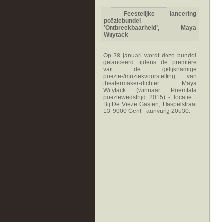
Feestelijke lancering
poëziebundel
’Ontbreekbaarheid’, Maya
Wuytack
Op 28 januari wordt deze bundel
gelanceerd tijdens de première
van de gelijknamige
poëzie-/muziekvoorstelling van
theatermaker-dichter Maya
Wuytack (winnaar Poemtata
poëziewedstrijd 2015) - locatie :
Bij De Vieze Gasten, Haspelstraat
13, 9000 Gent - aanvang 20u30.