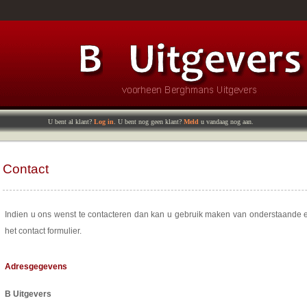
U bent al klant?
Log in
. U bent nog geen klant?
Meld
u vandaag nog aan.
Contact
Indien u ons wenst te contacteren dan kan u gebruik maken van onderstaande e
het contact formulier.
Adresgegevens
B Uitgevers