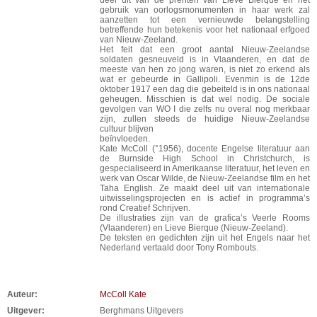
deel uit van de prenten van Lieve Bierque en het
gebruik van oorlogsmonumenten in haar werk zal
aanzetten tot een vernieuwde belangstelling
betreffende hun betekenis voor het nationaal erfgoed
van Nieuw-Zeeland.
Het feit dat een groot aantal Nieuw-Zeelandse
soldaten gesneuveld is in Vlaanderen, en dat de
meeste van hen zo jong waren, is niet zo erkend als
wat er gebeurde in Gallipoli. Evenmin is de 12de
oktober 1917 een dag die gebeiteld is in ons nationaal
geheugen. Misschien is dat wel nodig. De sociale
gevolgen van WO I die zelfs nu overal nog merkbaar
zijn, zullen steeds de huidige Nieuw-Zeelandse
cultuur blijven
beïnvloeden.
Kate McColl (°1956), docente Engelse literatuur aan
de Burnside High School in Christchurch, is
gespecialiseerd in Amerikaanse literatuur, het leven en
werk van Oscar Wilde, de Nieuw-Zeelandse film en het
Taha English. Ze maakt deel uit van internationale
uitwisselingsprojecten en is actief in programma’s
rond Creatief Schrijven.
De illustraties zijn van de grafica’s Veerle Rooms
(Vlaanderen) en Lieve Bierque (Nieuw-Zeeland).
De teksten en gedichten zijn uit het Engels naar het
Nederland vertaald door Tony Rombouts.
Auteur:
McColl Kate
Uitgever:
Berghmans Uitgevers