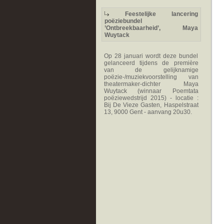
Feestelijke lancering
poëziebundel
’Ontbreekbaarheid’, Maya
Wuytack
Op 28 januari wordt deze bundel
gelanceerd tijdens de première
van de gelijknamige
poëzie-/muziekvoorstelling van
theatermaker-dichter Maya
Wuytack (winnaar Poemtata
poëziewedstrijd 2015) - locatie :
Bij De Vieze Gasten, Haspelstraat
13, 9000 Gent - aanvang 20u30.