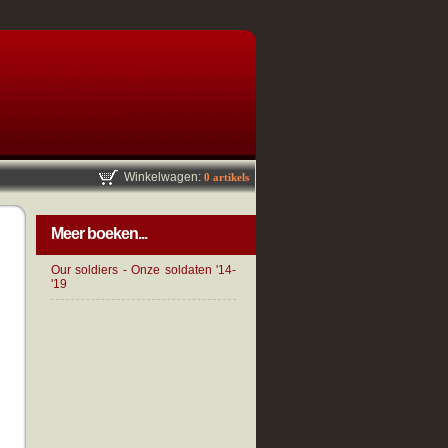
Winkelwagen:
0 artikels
Meer boeken...
Our soldiers - Onze soldaten '14-
'19