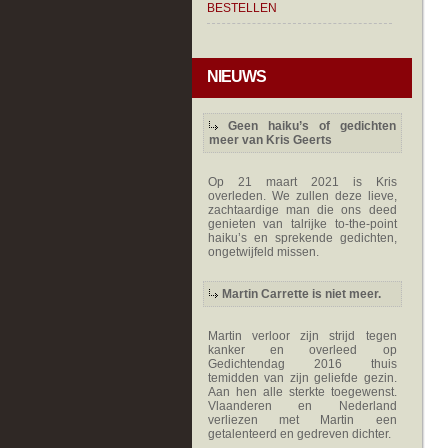
BESTELLEN
NIEUWS
Geen haiku’s of gedichten
meer van Kris Geerts
Op 21 maart 2021 is Kris
overleden. We zullen deze lieve,
zachtaardige man die ons deed
genieten van talrijke to-the-point
haiku’s en sprekende gedichten,
ongetwijfeld missen.
Martin Carrette is niet meer.
Martin verloor zijn strijd tegen
kanker en overleed op
Gedichtendag 2016 thuis
temidden van zijn geliefde gezin.
Aan hen alle sterkte toegewenst.
Vlaanderen en Nederland
verliezen met Martin een
getalenteerd en gedreven dichter.