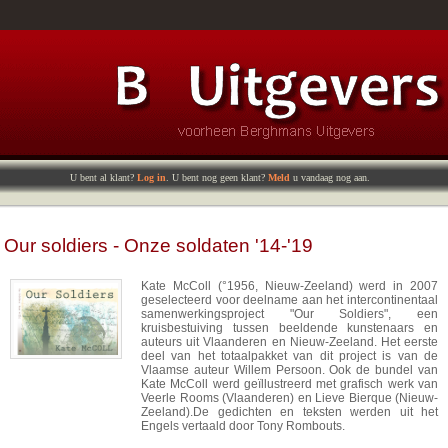
U bent al klant?
Log in
. U bent nog geen klant?
Meld
u vandaag nog aan.
Our soldiers - Onze soldaten '14-'19
Kate McColl (°1956, Nieuw-Zeeland) werd in 2007
geselecteerd voor deelname aan het intercontinentaal
samenwerkingsproject "Our Soldiers", een
kruisbestuiving tussen beeldende kunstenaars en
auteurs uit Vlaanderen en Nieuw-Zeeland. Het eerste
deel van het totaalpakket van dit project is van de
Vlaamse auteur Willem Persoon. Ook de bundel van
Kate McColl werd geïllustreerd met grafisch werk van
Veerle Rooms (Vlaanderen) en Lieve Bierque (Nieuw-
Zeeland).De gedichten en teksten werden uit het
Engels vertaald door Tony Rombouts.