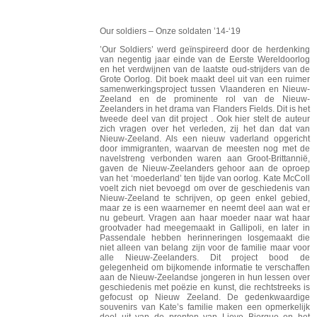
Our soldiers – Onze soldaten ’14-‘19
’Our Soldiers’ werd geïnspireerd door de herdenking
van negentig jaar einde van de Eerste Wereldoorlog
en het verdwijnen van de laatste oud-strijders van de
Grote Oorlog. Dit boek maakt deel uit van een ruimer
samenwerkingsproject tussen Vlaanderen en Nieuw-
Zeeland en de prominente rol van de Nieuw-
Zeelanders in het drama van Flanders Fields. Dit is het
tweede deel van dit project . Ook hier stelt de auteur
zich vragen over het verleden, zij het dan dat van
Nieuw-Zeeland. Als een nieuw vaderland opgericht
door immigranten, waarvan de meesten nog met de
navelstreng verbonden waren aan Groot-Brittannië,
gaven de Nieuw-Zeelanders gehoor aan de oproep
van het ‘moederland’ ten tijde van oorlog. Kate McColl
voelt zich niet bevoegd om over de geschiedenis van
Nieuw-Zeeland te schrijven, op geen enkel gebied,
maar ze is een waarnemer en neemt deel aan wat er
nu gebeurt. Vragen aan haar moeder naar wat haar
grootvader had meegemaakt in Gallipoli, en later in
Passendale hebben herinneringen losgemaakt die
niet alleen van belang zijn voor de familie maar voor
alle Nieuw-Zeelanders. Dit project bood de
gelegenheid om bijkomende informatie te verschaffen
aan de Nieuw-Zeelandse jongeren in hun lessen over
geschiedenis met poëzie en kunst, die rechtstreeks is
gefocust op Nieuw Zeeland. De gedenkwaardige
souvenirs van Kate’s familie maken een opmerkelijk