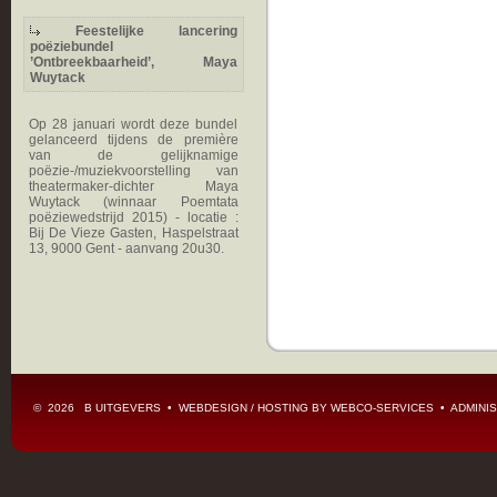
Feestelijke lancering
poëziebundel
’Ontbreekbaarheid’, Maya
Wuytack
Op 28 januari wordt deze bundel
gelanceerd tijdens de première
van de gelijknamige
poëzie-/muziekvoorstelling van
theatermaker-dichter Maya
Wuytack (winnaar Poemtata
poëziewedstrijd 2015) - locatie :
Bij De Vieze Gasten, Haspelstraat
13, 9000 Gent - aanvang 20u30.
© 2026 B UITGEVERS • WEBDESIGN / HOSTING BY
WEBCO-SERVICES
•
ADMINIS