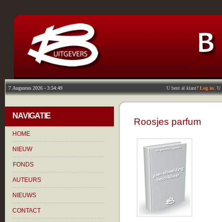
U bent al klant?
Log in
. U
NAVIGATIE
Roosjes parfum
HOME
NIEUW
FONDS
AUTEURS
NIEUWS
CONTACT