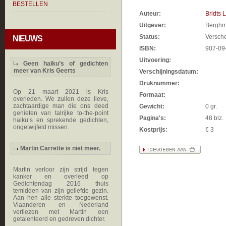
BESTELLEN
Auteur:
Bridts 
Uitgever:
Berghm
Status:
Versch
NIEUWS
ISBN:
907-09
Uitvoering:
Geen haiku’s of gedichten
meer van Kris Geerts
Verschijningsdatum:
Druknummer:
Op 21 maart 2021 is Kris
Formaat:
overleden. We zullen deze lieve,
zachtaardige man die ons deed
Gewicht:
0 gr.
genieten van talrijke to-the-point
Pagina's:
48 blz.
haiku’s en sprekende gedichten,
ongetwijfeld missen.
Kostprijs:
€ 3
Martin Carrette is niet meer.
Martin verloor zijn strijd tegen
kanker en overleed op
Gedichtendag 2016 thuis
temidden van zijn geliefde gezin.
Aan hen alle sterkte toegewenst.
Vlaanderen en Nederland
verliezen met Martin een
getalenteerd en gedreven dichter.